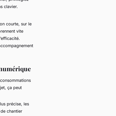
s clavier.
on courte, sur le
prennent vite
efficacité.
 L’accompagnement
n numérique
es consommations
jet, ça peut
lus précise, les
 de chantier