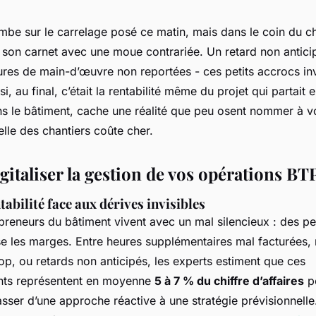
mbe sur le carrelage posé ce matin, mais dans le coin du cha
 son carnet avec une moue contrariée. Un retard non anticip
es de main-d’œuvre non reportées - ces petits accrocs inv
 si, au final, c’était la rentabilité même du projet qui partait
s le bâtiment, cache une réalité que peu osent nommer à vo
elle des chantiers coûte cher.
italiser la gestion de vos opérations BT
tabilité face aux dérives invisibles
reneurs du bâtiment vivent avec un mal silencieux : des per
e les marges. Entre heures supplémentaires mal facturées,
, ou retards non anticipés, les experts estiment que ces
nts représentent en moyenne
5 à 7 % du chiffre d’affaires
p
asser d’une approche réactive à une stratégie prévisionnelle