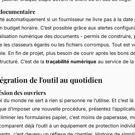
i documentaire
rté automatiquement si un fournisseur ne livre pas à la date 
 budget horaire. C’est possible grâce aux alertes configur
tralisation numérique des documents - permis de construire,
ne les classeurs égarés ou les fichiers corrompus. Tout est v
ble. En fin de projet, plus besoin de courir après les bons
structuré. C’est de la
traçabilité numérique
au service de la 
tégration de l'outil au quotidien
ésion des ouvriers
el du monde ne sert à rien si personne ne l’utilise. Et c’est 
que d’imposer une nouvelle procédure, présentez l’applica
Éliminer les formulaires papier, c’est moins de paperasse, m
comparent déjà l’outil à un équipement de protection individ
ants, c’est devenu un réflexe de chantier. Histoire de simplif