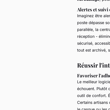
Alertes et suiv
Imaginez être ale
poste dépasse son
parallèle, la cen
réception - élimi
sécurisé, accessi
tout est archivé, 
Réussir l'in
Favoriser l'adh
Le meilleur logici
échouent. Plutôt 
outil de confort. 
Certains artisans 
le casque ou les g