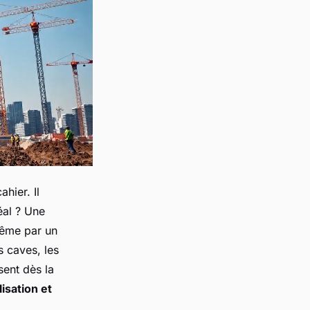
hier. Il
éal ? Une
même par un
s caves, les
sent dès la
isation et