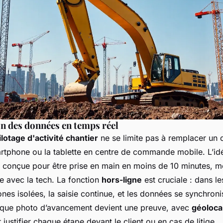
on des données en temps réel
ilotage d'activité chantier
ne se limite pas à remplacer un ca
rtphone ou la tablette en centre de commande mobile. L’id
ve, conçue pour être prise en main en moins de 10 minutes, 
se avec la tech. La fonction
hors-ligne
est cruciale : dans le
nes isolées, la saisie continue, et les données se synchroni
que photo d’avancement devient une preuve, avec
géolocal
 justifier chaque étape devant le client ou en cas de litige.