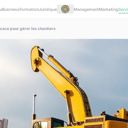
u
Business
Formation
Juridique
Management
Marketing
Serv
icace pour gérer les chantiers