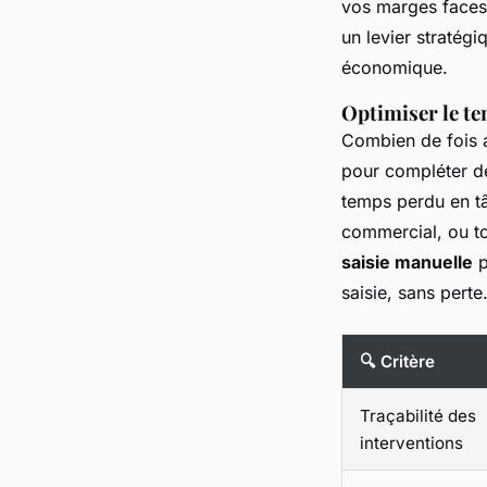
vos marges faces
un levier stratégi
économique.
Optimiser le te
Combien de fois a
pour compléter des
temps perdu en tâ
commercial, ou to
saisie manuelle
p
saisie, sans pert
🔍 Critère
Traçabilité des
interventions