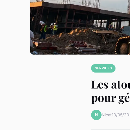
SERVICES
Les ato
pour gé
N
Nicet
13/05/20