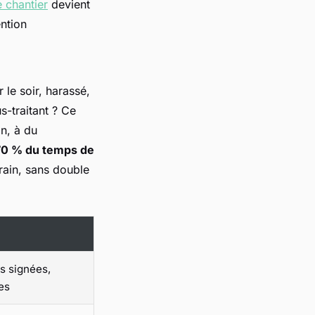
e chantier
devient
ention
le soir, harassé,
s-traitant ? Ce
in, à du
70 % du temps de
rain, sans double
s signées,
es