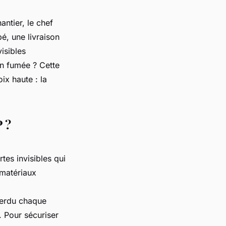
ntier, le chef
é, une livraison
isibles
 en fumée ? Cette
ix haute : la
P ?
tes invisibles qui
 matériaux
erdu chaque
. Pour sécuriser