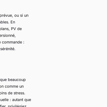
prévue, ou si un
ables. En
 plans, PV de
ersionné,
 de commande :
sérénité.
là que beaucoup
tion comme un
oins de stress.
uelle : autant que
ier, privilégiez