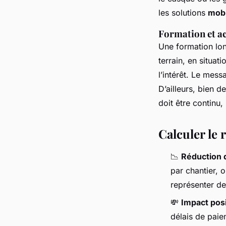
les solutions
mobi
Formation et 
Une formation long
terrain, en situat
l’intérêt. Le mess
D’ailleurs, bien 
doit être continu,
Calculer le
📉
Réduction 
par chantier, 
représenter de
💸
Impact posi
délais de paie