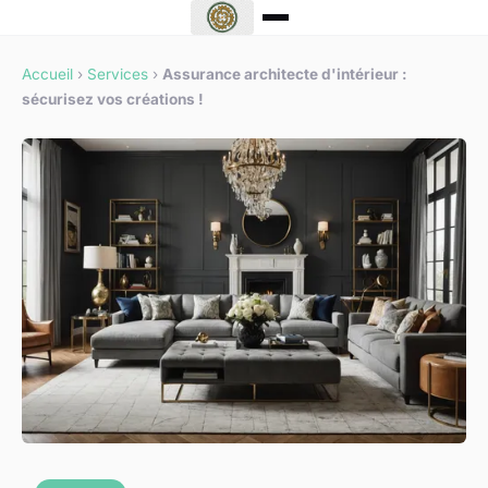
Accueil
›
Services
›
Assurance architecte d'intérieur :
sécurisez vos créations !