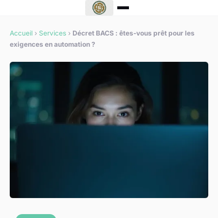
Accueil
›
Services
›
Décret BACS : êtes-vous prêt pour les
exigences en automation ?