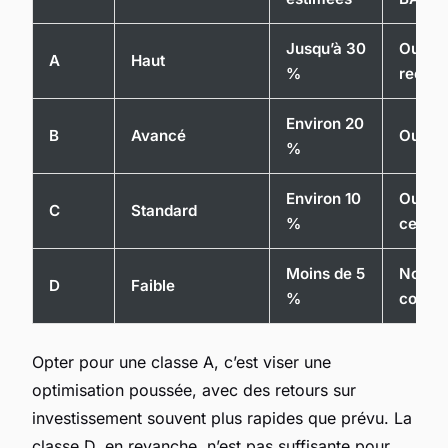
Jusqu’à 30
Oui, se
A
Haut
%
recom
Environ 20
B
Avancé
Oui
%
Environ 10
Oui, d
C
Standard
%
certai
Moins de 5
Non, p
D
Faible
%
confo
Opter pour une classe A, c’est viser une
optimisation poussée, avec des retours sur
investissement souvent plus rapides que prévu. La
classe D, en revanche, n’est pas suffisante pour