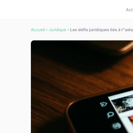
Act
Accueil
›
Juridique
›
Les défis juridiques liés à l"ado