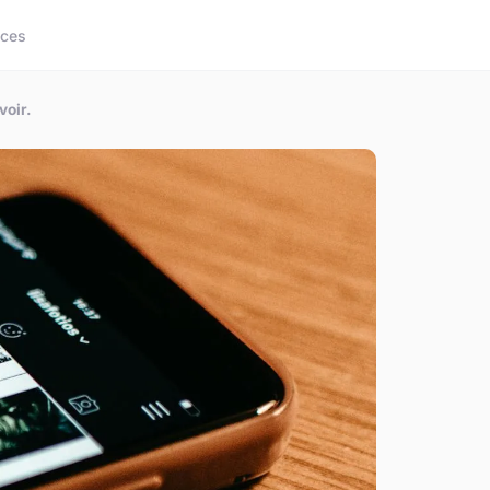
ices
voir.