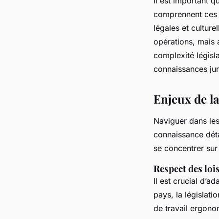
Il est important 
comprennent ces n
légales et culture
opérations, mais 
complexité législa
connaissances jur
Enjeux de la
Naviguer dans le
connaissance déta
se concentrer sur
Respect des lois
Il est crucial d’ad
pays, la législati
de travail ergono