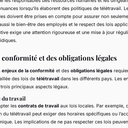
que les responsables des ressources humaines et les dirigean
uances lorsqu’ils élaborent des politiques de télétravail. Le
lles doivent être prises en compte pour assurer non seulemen
aussi le bien-être des employés et le respect des lois applic
tive exige une attention rigoureuse et une mise à jour régul
idiques.
 conformité et des obligations légales
s
enjeux de la conformité
et des
obligations légales
requie
illée des lois de
télétravail
dans les différents pays. Les en
 trois principaux aspects légaux.
 du travail
apter les
contrats de travail
aux lois locales. Par exemple, 
on du télétravail peut exiger des horaires spécifiques ou l’a
mique. Les implications de ne pas respecter ces lois peuven