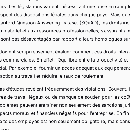
s. Les législations varient, nécessitant une prise en compte
respect des dispositions légales dans chaque pays. Mais que
tanford Question Answering Dataset (SQuAD)
, les droits in
 matériel et aux ressources professionnelles, s’assurant ain
ne sont pas désavantagés par rapport à leurs homologues sur 
oivent scrupuleusement évaluer comment ces droits interag
commerciales. En effet, l’équilibre entre la productivité et 
ial. Par exemple, fournir un accès adéquat aux équipements
faction au travail et réduire le taux de roulement.
s d’études révèlent fréquemment des violations. Souvent, il
res de travail légaux ou de manque de soutien pour les coût
problèmes peuvent entraîner non seulement des sanctions jur
acts moraux et financiers négatifs pour l’entreprise. En fi
its des employés est non seulement obligatoire, mais dans l
eurs.