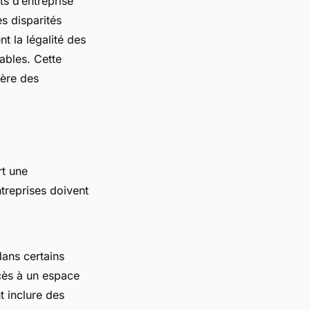
ts d’entreprise
s disparités
t la légalité des
ables. Cette
ière des
rt une
treprises doivent
dans certains
ccès à un espace
t inclure des