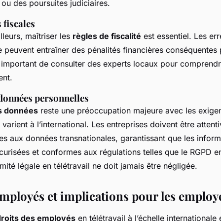
ou des poursuites judiciaires.
 fiscales
lleurs, maîtriser les
règles de fiscalité
est essentiel. Les err
le peuvent entraîner des pénalités financières conséquentes 
st important de consulter des experts locaux pour comprendr
ent.
 données personnelles
es données
reste une préoccupation majeure avec les exige
i varient à l’international. Les entreprises doivent être attent
ées aux données transnationales, garantissant que les infor
urisées et conformes aux régulations telles que le RGPD e
té légale en télétravail ne doit jamais être négligée.
employés et implications pour les employ
droits des employés
en télétravail à l’échelle international