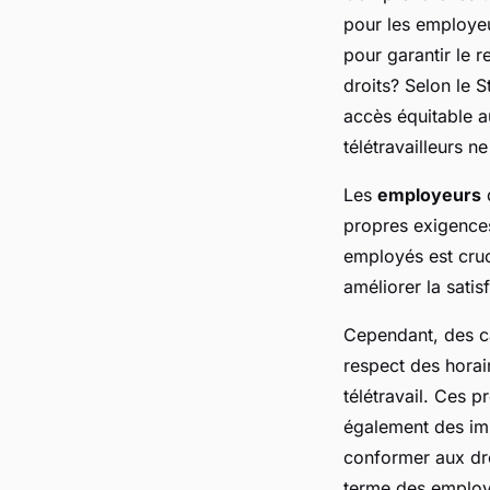
pour les employeur
pour garantir le 
droits? Selon le
S
accès équitable au
télétravailleurs 
Les
employeurs
d
propres exigences 
employés est cruc
améliorer la satis
Cependant, des ca
respect des horai
télétravail. Ces 
également des imp
conformer aux dro
terme des employ