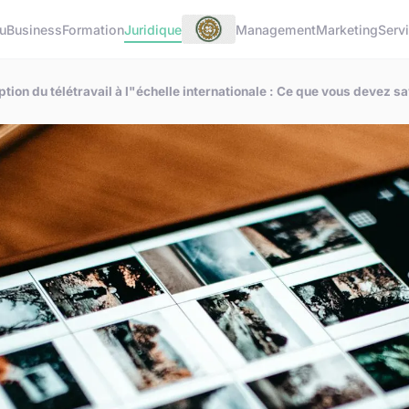
u
Business
Formation
Juridique
Management
Marketing
Serv
ption du télétravail à l"échelle internationale : Ce que vous devez sa