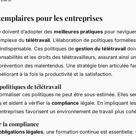
xemplaires pour les entreprises
e doivent d’adopter des
meilleures pratiques
pour naviguer
omplexe du
télétravail
. L’élaboration de politiques formelles
indispensable. Ces politiques de
gestion du télétravail
doiv
onsabilités et les droits des télétravailleurs, assurant ainsi
évention des malentendus. Une stratégie bien articulée faci
iorant à la fois la productivité et la satisfaction.
politiques de télétravail
ormaliser ces politiques ne peut être sous-estimée. Elles se
et aident à vérifier la
compliance
légale. En impliquant le
 entreprises favorisent un environnement de travail plus cohés
 la compliance
obligations légales
, une formation continue est essentielle.