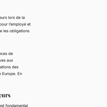
eurs lors de la
pour l’employé et
e les obligations
nces de
ives aux
mations des
n Europe. En
eurs
e est fondamental