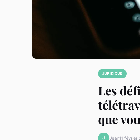
JURIDIQUE
Les déf
télétrav
que vou
J
Jean
11 février